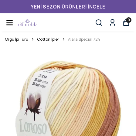
YENI SEZON ÜRÜNLERI İNCELE
0
Örgü İpi Türü
Cotton İpler
Alara Specıal 724