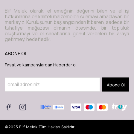
Elif Melek olarak, el emeğinin değerini bilen ve el işi
tutkunlarına en kaliteli malzemeleri sunmayı amaçlayan bir
markayız. Kuruluşunun başlangıcından itibaren, sadece bir
tuhafiye mağazası olmanın ötesinde, bir topluluk
oluşturmayı ve el sanatlarına gönül verenleri bir araya
getirmeyi hedefledik.
ABONE OL
Fırsat ve kampanylardan Haberdar ol.
Abone Ol
©2025 Elif Melek Tüm Hakları Saklıdır