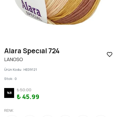
Alara Specıal 724
LANOSO
Ürün Kodu
:
HE09121
Stok
:
0
₺ 50.00
%
8
₺ 45.99
RENK