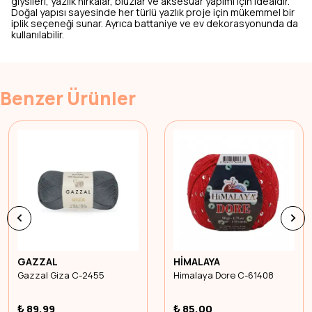
giysileri, yazlık hırkalar, bluzlar ve aksesuar yapımı için idealdir.
Doğal yapısı sayesinde her türlü yazlık proje için mükemmel bir
iplik seçeneği sunar. Ayrıca battaniye ve ev dekorasyonunda da
kullanılabilir.
Benzer Ürünler
GAZZAL
HİMALAYA
Gazzal Giza C-2455
Himalaya Dore C-61408
₺ 89.99
₺ 85.00