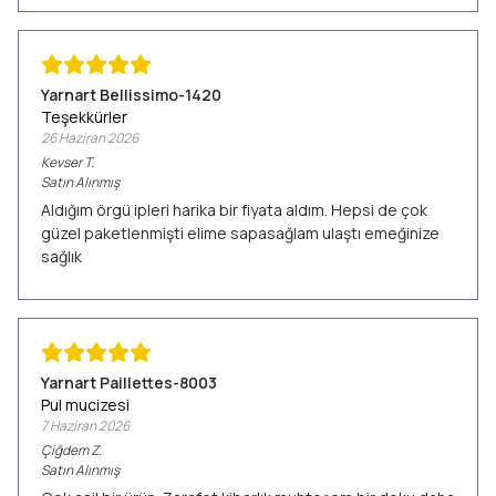
Yarnart Bellissimo-1420
Teşekkürler
26 Haziran 2026
Kevser
T.
Satın Alınmış
Aldığım örgü ipleri harika bir fiyata aldım. Hepsi de çok
güzel paketlenmişti elime sapasağlam ulaştı emeğinize
sağlık
Yarnart Paillettes-8003
Pul mucizesi
7 Haziran 2026
Çiğdem
Z.
Satın Alınmış