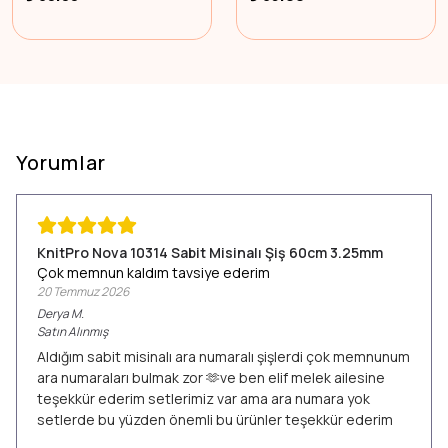
Yorumlar
KnitPro Nova 10314 Sabit Misinalı Şiş 60cm 3.25mm
Çok memnun kaldım tavsiye ederim
20 Temmuz 2026
Derya
M.
Satın Alınmış
Aldığım sabit misinalı ara numaralı şişlerdi çok memnunum
ara numaraları bulmak zor 🫶ve ben elif melek ailesine
teşekkür ederim setlerimiz var ama ara numara yok
setlerde bu yüzden önemli bu ürünler teşekkür ederim