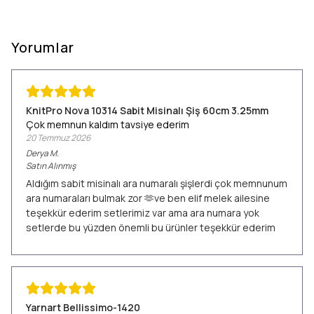
Yorumlar
KnitPro Nova 10314 Sabit Misinalı Şiş 60cm 3.25mm
Çok memnun kaldım tavsiye ederim
20 Temmuz 2026
Derya
M.
Satın Alınmış
Aldığım sabit misinalı ara numaralı şişlerdi çok memnunum
ara numaraları bulmak zor 🫶ve ben elif melek ailesine
teşekkür ederim setlerimiz var ama ara numara yok
setlerde bu yüzden önemli bu ürünler teşekkür ederim
Yarnart Bellissimo-1420