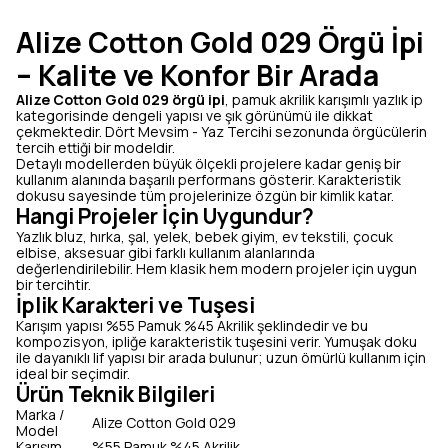
Alize Cotton Gold 029 Örgü İpi
– Kalite ve Konfor Bir Arada
Alize Cotton Gold 029 örgü ipi
, pamuk akrilik karışımlı yazlık ip
kategorisinde dengeli yapısı ve şık görünümü ile dikkat
çekmektedir. Dört Mevsim - Yaz Tercihi sezonunda örgücülerin
tercih ettiği bir modeldir.
Detaylı modellerden büyük ölçekli projelere kadar geniş bir
kullanım alanında başarılı performans gösterir. Karakteristik
dokusu sayesinde tüm projelerinize özgün bir kimlik katar.
Hangi Projeler İçin Uygundur?
Yazlık bluz, hırka, şal, yelek, bebek giyim, ev tekstili, çocuk
elbise, aksesuar gibi farklı kullanım alanlarında
değerlendirilebilir. Hem klasik hem modern projeler için uygun
bir tercihtir.
İplik Karakteri ve Tuşesi
Karışım yapısı %55 Pamuk %45 Akrilik şeklindedir ve bu
kompozisyon, ipliğe karakteristik tuşesini verir. Yumuşak doku
ile dayanıklı lif yapısı bir arada bulunur; uzun ömürlü kullanım için
ideal bir seçimdir.
Ürün Teknik Bilgileri
Marka /
Alize Cotton Gold 029
Model
Karışım
%55 Pamuk %45 Akrilik