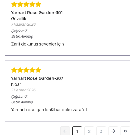
Yarnart Rose Garden-301
Güzellik
7 Haziran 2026
Çiğdem
Z.
Satın Alınmış
Zarif dokunuş sevenler için
Yarnart Rose Garden-307
Kibar
7 Haziran 2026
Çiğdem
Z.
Satın Alınmış
Yarnart rose gardenKibar doku zarafet
1
2
3