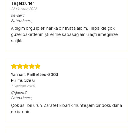
Teşekkürler
26 Haziran 2026
Kevser
T.
Satın Alınmış
Aldığım örgü ipleri harika bir fiyata aldım. Hepsi de çok
güzel paketlenmişti elime sapasağlam ulaştı emeğinize
sağlık
Yarnart Paillettes-8003
Pul mucizesi
7 Haziran 2026
Çiğdem
Z.
Satın Alınmış
Çok asil bir ürün. Zarafet kibarlık muhteşem bir doku daha
ne istenir.