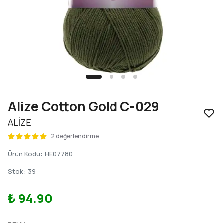
Alize Cotton Gold C-029
ALİZE
2 değerlendirme
Ürün Kodu
:
HE07780
Stok
:
39
₺ 94.90