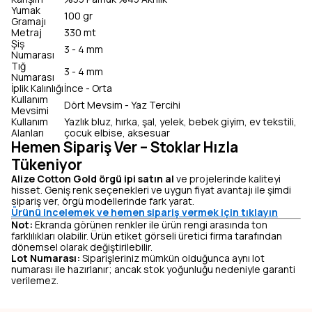
Yumak
100 gr
Gramajı
Metraj
330 mt
Şiş
3 - 4 mm
Numarası
Tığ
3 - 4 mm
Numarası
İplik Kalınlığı
İnce - Orta
Kullanım
Dört Mevsim - Yaz Tercihi
Mevsimi
Kullanım
Yazlık bluz, hırka, şal, yelek, bebek giyim, ev tekstili,
Alanları
çocuk elbise, aksesuar
Hemen Sipariş Ver – Stoklar Hızla
Tükeniyor
Alize Cotton Gold örgü ipi satın al
ve projelerinde kaliteyi
hisset. Geniş renk seçenekleri ve uygun fiyat avantajı ile şimdi
sipariş ver, örgü modellerinde fark yarat.
Ürünü incelemek ve hemen sipariş vermek için tıklayın
Not:
Ekranda görünen renkler ile ürün rengi arasında ton
farklılıkları olabilir. Ürün etiket görseli üretici firma tarafından
dönemsel olarak değiştirilebilir.
Lot Numarası:
Siparişleriniz mümkün olduğunca aynı lot
numarası ile hazırlanır; ancak stok yoğunluğu nedeniyle garanti
verilemez.