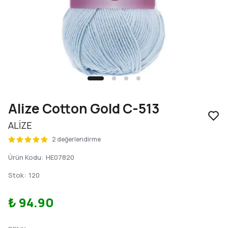
Alize Cotton Gold C-513
ALİZE
2 değerlendirme
Ürün Kodu
:
HE07820
Stok
:
120
₺ 94.90