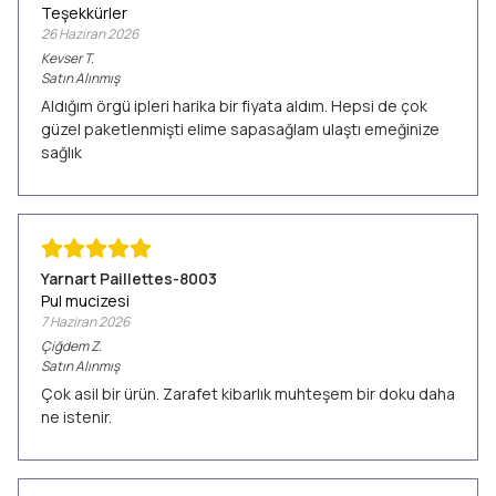
Teşekkürler
26 Haziran 2026
Kevser
T.
Satın Alınmış
Aldığım örgü ipleri harika bir fiyata aldım. Hepsi de çok
güzel paketlenmişti elime sapasağlam ulaştı emeğinize
sağlık
Yarnart Paillettes-8003
Pul mucizesi
7 Haziran 2026
Çiğdem
Z.
Satın Alınmış
Çok asil bir ürün. Zarafet kibarlık muhteşem bir doku daha
ne istenir.