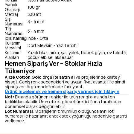
Yumak
100 gr
Gramajı
Metraj
330 mt
Şiş
3 - 4 mm
Numarası
Tığ
3 - 4 mm
Numarası
İplik Kalınlığı
İnce - Orta
Kullanım
Dört Mevsim - Yaz Tercihi
Mevsimi
Kullanım
Yazlık bluz, hırka, şal, yelek, bebek giyim, ev tekstili,
Alanları
çocuk elbise, aksesuar
Hemen Sipariş Ver – Stoklar Hızla
Tükeniyor
Alize Cotton Gold örgü ipi satın al
ve projelerinde kaliteyi
hisset. Geniş renk seçenekleri ve uygun fiyat avantajı ile şimdi
sipariş ver, örgü modellerinde fark yarat.
Ürünü incelemek ve hemen sipariş vermek için tıklayın
Not:
Ekranda görünen renkler ile ürün rengi arasında ton
farklılıkları olabilir. Ürün etiket görseli üretici firma tarafından
dönemsel olarak değiştirilebilir.
Lot Numarası:
Siparişleriniz mümkün olduğunca aynı lot
numarası ile hazırlanır; ancak stok yoğunluğu nedeniyle garanti
verilemez.