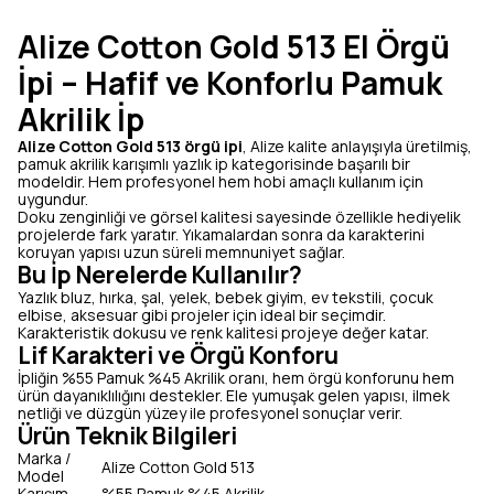
Alize Cotton Gold 513 El Örgü
İpi – Hafif ve Konforlu Pamuk
Akrilik İp
Alize Cotton Gold 513 örgü ipi
, Alize kalite anlayışıyla üretilmiş,
pamuk akrilik karışımlı yazlık ip kategorisinde başarılı bir
modeldir. Hem profesyonel hem hobi amaçlı kullanım için
uygundur.
Doku zenginliği ve görsel kalitesi sayesinde özellikle hediyelik
projelerde fark yaratır. Yıkamalardan sonra da karakterini
koruyan yapısı uzun süreli memnuniyet sağlar.
Bu İp Nerelerde Kullanılır?
Yazlık bluz, hırka, şal, yelek, bebek giyim, ev tekstili, çocuk
elbise, aksesuar gibi projeler için ideal bir seçimdir.
Karakteristik dokusu ve renk kalitesi projeye değer katar.
Lif Karakteri ve Örgü Konforu
İpliğin %55 Pamuk %45 Akrilik oranı, hem örgü konforunu hem
ürün dayanıklılığını destekler. Ele yumuşak gelen yapısı, ilmek
netliği ve düzgün yüzey ile profesyonel sonuçlar verir.
Ürün Teknik Bilgileri
Marka /
Alize Cotton Gold 513
Model
Karışım
%55 Pamuk %45 Akrilik