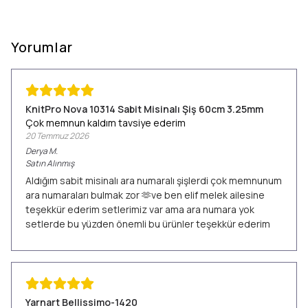
Yorumlar
KnitPro Nova 10314 Sabit Misinalı Şiş 60cm 3.25mm
Çok memnun kaldım tavsiye ederim
20 Temmuz 2026
Derya
M.
Satın Alınmış
Aldığım sabit misinalı ara numaralı şişlerdi çok memnunum
ara numaraları bulmak zor 🫶ve ben elif melek ailesine
teşekkür ederim setlerimiz var ama ara numara yok
setlerde bu yüzden önemli bu ürünler teşekkür ederim
Yarnart Bellissimo-1420