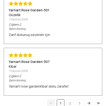
Yarnart Rose Garden-301
Güzellik
7 Haziran 2026
Çiğdem
Z.
Satın Alınmış
Zarif dokunuş sevenler için
Yarnart Rose Garden-307
Kibar
7 Haziran 2026
Çiğdem
Z.
Satın Alınmış
Yarnart rose gardenKibar doku zarafet
1
2
3