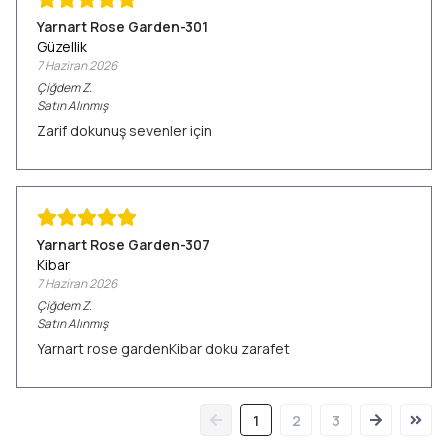
Yarnart Rose Garden-301
Güzellik
7 Haziran 2026
Çiğdem
Z.
Satın Alınmış
Zarif dokunuş sevenler için
Yarnart Rose Garden-307
Kibar
7 Haziran 2026
Çiğdem
Z.
Satın Alınmış
Yarnart rose gardenKibar doku zarafet
1
2
3