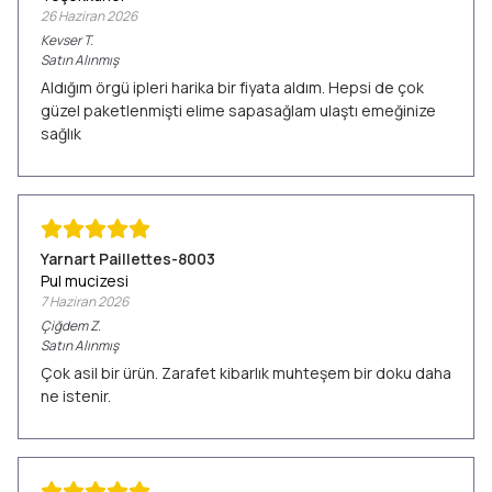
26 Haziran 2026
Kevser
T.
Satın Alınmış
Aldığım örgü ipleri harika bir fiyata aldım. Hepsi de çok
güzel paketlenmişti elime sapasağlam ulaştı emeğinize
sağlık
Yarnart Paillettes-8003
Pul mucizesi
7 Haziran 2026
Çiğdem
Z.
Satın Alınmış
Çok asil bir ürün. Zarafet kibarlık muhteşem bir doku daha
ne istenir.