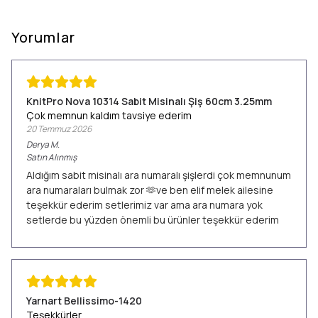
Yorumlar
KnitPro Nova 10314 Sabit Misinalı Şiş 60cm 3.25mm
Çok memnun kaldım tavsiye ederim
20 Temmuz 2026
Derya
M.
Satın Alınmış
Aldığım sabit misinalı ara numaralı şişlerdi çok memnunum
ara numaraları bulmak zor 🫶ve ben elif melek ailesine
teşekkür ederim setlerimiz var ama ara numara yok
setlerde bu yüzden önemli bu ürünler teşekkür ederim
Yarnart Bellissimo-1420
Teşekkürler