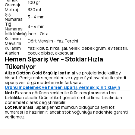
100 gr
Gramajı
Metraj
330 mt
Şiş
3 - 4 mm
Numarası
Tığ
3 - 4 mm
Numarası
İplik Kalınlığı
İnce - Orta
Kullanım
Dört Mevsim - Yaz Tercihi
Mevsimi
Kullanım
Yazlık bluz, hırka, şal, yelek, bebek giyim, ev tekstili,
Alanları
çocuk elbise, aksesuar
Hemen Sipariş Ver – Stoklar Hızla
Tükeniyor
Alize Cotton Gold örgü ipi satın al
ve projelerinde kaliteyi
hisset. Geniş renk seçenekleri ve uygun fiyat avantajı ile şimdi
sipariş ver, örgü modellerinde fark yarat.
Ürünü incelemek ve hemen sipariş vermek için tıklayın
Not:
Ekranda görünen renkler ile ürün rengi arasında ton
farklılıkları olabilir. Ürün etiket görseli üretici firma tarafından
dönemsel olarak değiştirilebilir.
Lot Numarası:
Siparişleriniz mümkün olduğunca aynı lot
numarası ile hazırlanır; ancak stok yoğunluğu nedeniyle garanti
verilemez.