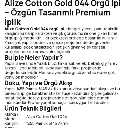
Alize Cotton Gold 044 Örgü İpi
– Özgün Tasarımlı Premium
İplik
Alize Cotton Gold 044 örgü ipi
, dengeli yapısı, pamuk akrilik
karışımlı yazlık ip karakteri ve şık görünümü ile öne çıkan bir el
örgü ipliği modelidir. Her ölçekteki projede başarı ile kullanılır.
Yumuşak yapısı bebek ve çocuk projelerinde de güvenle
kullanılabilecek niteliktedir. Yetişkin giyim ve ev tekstili
projelerinde de aranan bir seçimdir.
Bu İple Neler Yapılır?
Yapısı sayesinde Yazlık bluz, hırka, şal, yelek, bebek giyim, ev
tekstili, çocuk elbise, aksesuar gibi farklı projelerde
değerlendirilebilir. Her seviyedeki örgücüye hitap eden çok
yönlü bir modeldir.
Doku, Yapı ve Örgü Akışı
Yapısı %55 Pamuk %45 Akrilik kompozisyonundan oluşur ve bu
birleşim, ipliğe karakteristik bir tuşe kazandırır. Şiş ile çalışmak
rahat, tığ ile detaylı projelerde net görünüm elde etmek
mümkündür. Profesyonel sonuçlar için uygun bir tercihtir.
Ürün Teknik Bilgileri
Marka /
Alize Cotton Gold 044
Model
Karışım
%55 Pamuk %45 Akrilik
Yumak