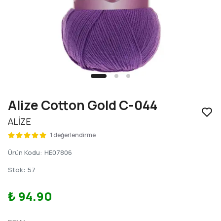
Alize Cotton Gold C-044
ALİZE
1 değerlendirme
Ürün Kodu
:
HE07806
Stok
:
57
₺ 94.90