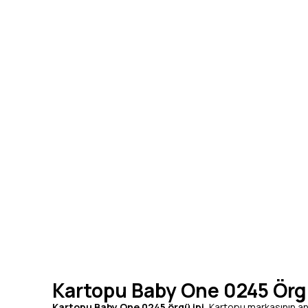
Kartopu Baby One 0245 Örgü İ
Kartopu Baby One 0245 örgü ipi
, Kartopu markasının an