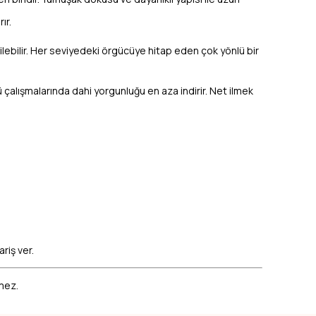
ır.
ilebilir. Her seviyedeki örgücüye hitap eden çok yönlü bir
rgü çalışmalarında dahi yorgunluğu en aza indirir. Net ilmek
riş ver.
emez.