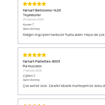
Yarnart Bellissimo-1420
Teşekkürler
26 Haziran 2026
Kevser
T.
Satın Alınmış
Aldığım örgü ipleri harika bir fiyata aldım. Hepsi de ç
Yarnart Paillettes-8003
Pul mucizesi
7 Haziran 2026
Çiğdem
Z.
Satın Alınmış
Çok asil bir ürün. Zarafet kibarlık muhteşem bir doku d