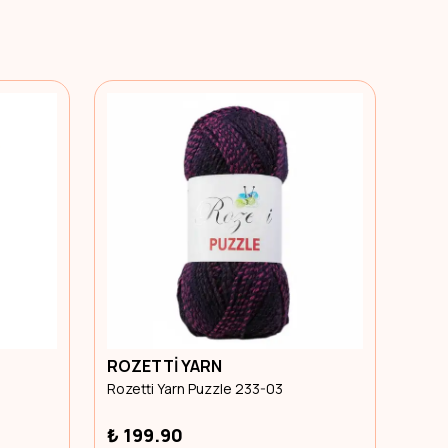
ROZETTİ YARN
KAR
Rozetti Yarn Puzzle 233-03
Karto
₺ 199.90
₺ 7