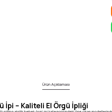
Ürün Açıklaması
pi – Kaliteli El Örgü İpliği
ti-pilling akrilik bebek örgü ipi kategorisindeki öne çıkan modellerinde