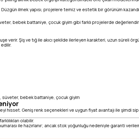
r. Düzgün ilmek yapısı, projelere temiz ve estetik bir görünüm kazandır
veter, bebek battaniye, çocuk giyim gibi farklı projelerde değerlendir
uşe verir. Şiş ve tığ ile akıcı şekilde ilerleyen karakteri, uzun süreli ö
dilir.
k, süveter, bebek battaniye, çocuk giyim
eniyor
eyi hisset. Geniş renk seçenekleri ve uygun fiyat avantajı ile şimdi sipa
lılıkları olabilir.
umarası ile hazırlanır; ancak stok yoğunluğu nedeniyle garanti veril