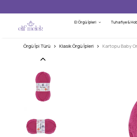
El Örgü İpleri
Tuhafiye & Hob
Örgü İpi Türü
Klasik Örgü İpleri
Kartopu Baby O