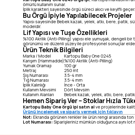
ömürlü kullanım sunar.
İplik karakteri sayesinde örgü süreci akıcı ve keyifli geçe
Bu Örgü İpiyle Yapılabilecek Projeler
Yapısı sayesinde Bebek kazak, yelek, atkı, bere, patik, sü
modeldir.
Lif Yapısı ve Tuşe Özellikleri
%100 Akrilik (Anti-Pilling) yapısı ele yumuşak, dengeli bir t
görünümü ve düzenli yüzey ile profesyonel sonuçlar elde e
Ürün Teknik Bilgileri
Marka / Model
Kartopu Baby One 0245
Karışım (Hammadde)
%100 Akrilik (Anti-Pilling)
Yumak Gramajı
100 gr
Metraj
250 mt
Şiş Numarası
3.5-4 mm
Tığ Numarası
3.5-4 mm
İplik Kalınlığı
İnce - Orta
Kullanım Mevsimi
Dört Mevsim
Kullanım Alanları
Bebek kazak, yelek, atkı, bere, pati
Hemen Sipariş Ver – Stoklar Hızla Tük
Kartopu Baby One örgü ipi satın al
ve projelerinde kalit
Ürünü incelemek ve sipariş vermek için tıklayın
Not:
Ekranda görünen renkler ile ürün rengi arasında ton fark
Lot Numarası:
Siparişleriniz mümkün olduğunca aynı lot n