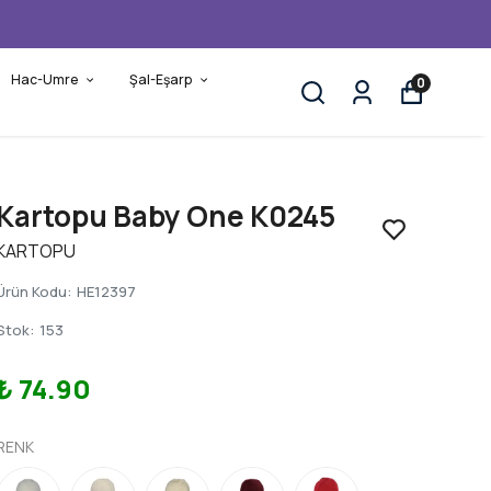
Hac-Umre
Şal-Eşarp
0
Kartopu Baby One K0245
KARTOPU
Ürün Kodu
:
HE12397
Stok
:
153
₺ 74.90
RENK