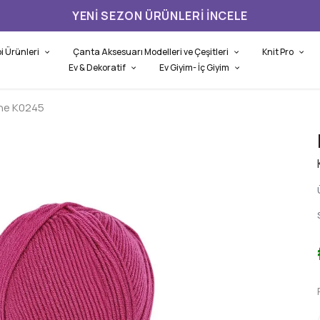
YENI SEZON ÜRÜNLERI İNCELE
i Ürünleri
Çanta Aksesuarı Modelleri ve Çeşitleri
Knit Pro
Ev & Dekoratif
Ev Giyim- İç Giyim
ne K0245