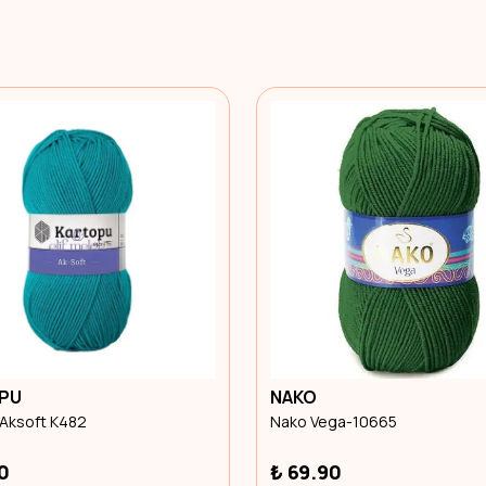
PU
NAKO
 Aksoft K482
Nako Vega-10665
0
₺ 69.90