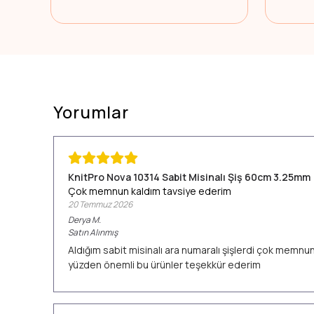
Yorumlar
KnitPro Nova 10314 Sabit Misinalı Şiş 60cm 3.25mm
Çok memnun kaldım tavsiye ederim
20 Temmuz 2026
Derya
M.
Satın Alınmış
Aldığım sabit misinalı ara numaralı şişlerdi çok memn
yüzden önemli bu ürünler teşekkür ederim