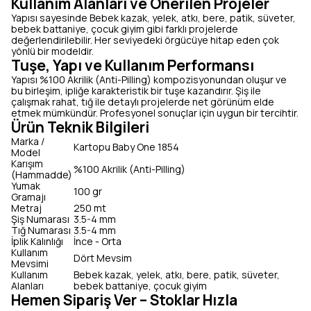
Kullanım Alanları ve Önerilen Projeler
Yapısı sayesinde Bebek kazak, yelek, atkı, bere, patik, süveter,
bebek battaniye, çocuk giyim gibi farklı projelerde
değerlendirilebilir. Her seviyedeki örgücüye hitap eden çok
yönlü bir modeldir.
Tuşe, Yapı ve Kullanım Performansı
Yapısı %100 Akrilik (Anti-Pilling) kompozisyonundan oluşur ve
bu birleşim, ipliğe karakteristik bir tuşe kazandırır. Şiş ile
çalışmak rahat, tığ ile detaylı projelerde net görünüm elde
etmek mümkündür. Profesyonel sonuçlar için uygun bir tercihtir.
Ürün Teknik Bilgileri
Marka /
Kartopu Baby One 1854
Model
Karışım
%100 Akrilik (Anti-Pilling)
(Hammadde)
Yumak
100 gr
Gramajı
Metraj
250 mt
Şiş Numarası
3.5-4 mm
Tığ Numarası
3.5-4 mm
İplik Kalınlığı
İnce - Orta
Kullanım
Dört Mevsim
Mevsimi
Kullanım
Bebek kazak, yelek, atkı, bere, patik, süveter,
Alanları
bebek battaniye, çocuk giyim
Hemen Sipariş Ver – Stoklar Hızla