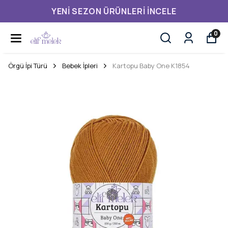
YENI SEZON ÜRÜNLERI İNCELE
0
Örgü İpi Türü
Bebek İpleri
Kartopu Baby One K1854