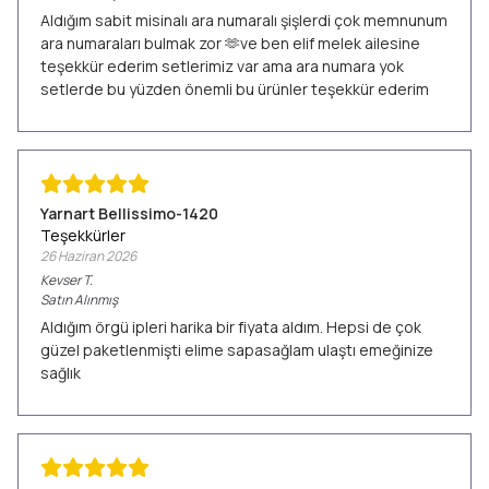
Aldığım sabit misinalı ara numaralı şişlerdi çok memnunum
ara numaraları bulmak zor 🫶ve ben elif melek ailesine
teşekkür ederim setlerimiz var ama ara numara yok
setlerde bu yüzden önemli bu ürünler teşekkür ederim
Yarnart Bellissimo-1420
Teşekkürler
26 Haziran 2026
Kevser
T.
Satın Alınmış
Aldığım örgü ipleri harika bir fiyata aldım. Hepsi de çok
güzel paketlenmişti elime sapasağlam ulaştı emeğinize
sağlık