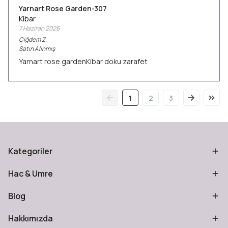
Yarnart Rose Garden-307
Kibar
7 Haziran 2026
Çiğdem
Z.
Satın Alınmış
Yarnart rose gardenKibar doku zarafet
1
2
3
Kategoriler
Hac & Umre
Blog
Hakkımızda