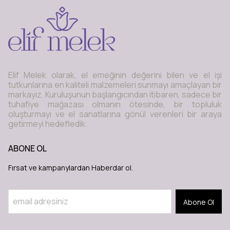
Elif Melek olarak, el emeğinin değerini bilen ve el işi
tutkunlarına en kaliteli malzemeleri sunmayı amaçlayan bir
markayız. Kuruluşunun başlangıcından itibaren, sadece bir
tuhafiye mağazası olmanın ötesinde, bir topluluk
oluşturmayı ve el sanatlarına gönül verenleri bir araya
getirmeyi hedefledik.
ABONE OL
Fırsat ve kampanylardan Haberdar ol.
Abone Ol