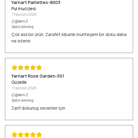
Yarnart Paillettes-8003
Pul mucizesi
7 Haziran 2026
Çiğdem
Z.
Satın Alınmış
Çok asil bir ürün. Zarafet kibarlık muhteşem bir doku daha
ne istenir.
Yarnart Rose Garden-301
Güzellik
7 Haziran 2026
Çiğdem
Z.
Satın Alınmış
Zarif dokunuş sevenler için