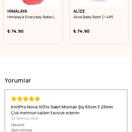
HİMALAYA
ALİZE
Himalaya Everyday Bebe Lüx 70405
Alize Baby Best C-485
₺ 74.90
₺ 74.90
Yorumlar
KnitPro Nova 10314 Sabit Misinalı Şiş 60cm 3.25mm
Çok memnun kaldım tavsiye ederim
20 Temmuz 2026
Derya
M.
Satın Alınmış