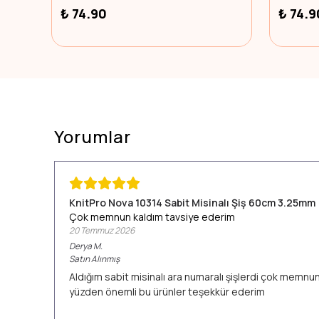
₺ 74.90
₺ 74.9
Yorumlar
KnitPro Nova 10314 Sabit Misinalı Şiş 60cm 3.25mm
Çok memnun kaldım tavsiye ederim
20 Temmuz 2026
Derya
M.
Satın Alınmış
Aldığım sabit misinalı ara numaralı şişlerdi çok memn
yüzden önemli bu ürünler teşekkür ederim