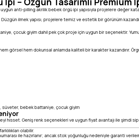
 İpi – Özgün Tasarımlı Premium İp
uygun anti-pilling akrilik bebek örgü ipi yapısıyla projelere değer kata
r. Düzgün ilmek yapısı, projelere temiz ve estetik bir görünüm kazandır
niye, çocuk giyim dahil pek çok proje için uygun bir seçenektir. Yumuşak
liğe hem görsel hem dokunsal anlamda kaliteli bir karakter kazandırır. Ör
k, süveter, bebek battaniye, çocuk giyim
eniyor
eyi hisset. Geniş renk seçenekleri ve uygun fiyat avantajı ile şimdi sipa
lılıkları olabilir.
umarası ile hazırlanır; ancak stok yoğunluğu nedeniyle garanti veril