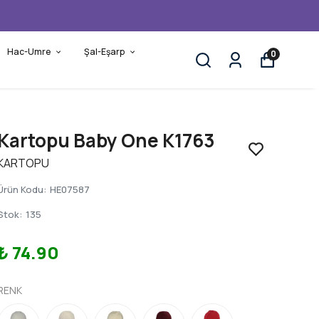
Hac-Umre
Şal-Eşarp
0
Kartopu Baby One K1763
KARTOPU
Ürün Kodu
:
HE07587
Stok
:
135
₺ 74.90
RENK