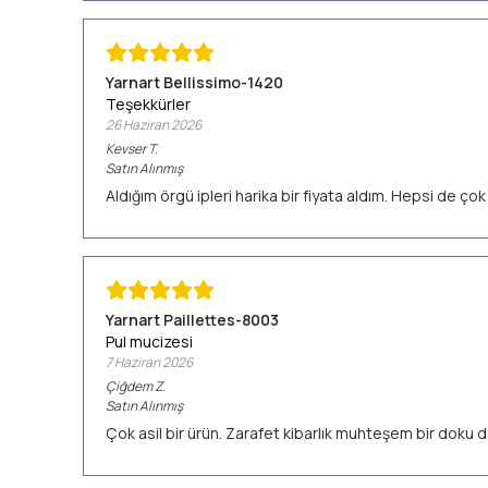
Yarnart Bellissimo-1420
Teşekkürler
26 Haziran 2026
Kevser
T.
Satın Alınmış
Aldığım örgü ipleri harika bir fiyata aldım. Hepsi de ç
Yarnart Paillettes-8003
Pul mucizesi
7 Haziran 2026
Çiğdem
Z.
Satın Alınmış
Çok asil bir ürün. Zarafet kibarlık muhteşem bir doku d