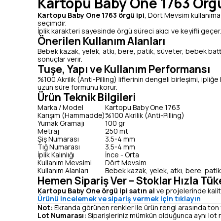
Kartopu Baby One 1763 Örgü
Kartopu Baby One 1763 örgü ipi
, Dört Mevsim kullanıma 
seçimdir.
İplik karakteri sayesinde örgü süreci akıcı ve keyifli geçe
Önerilen Kullanım Alanları
Bebek kazak, yelek, atkı, bere, patik, süveter, bebek batta
sonuçlar verir.
Tuşe, Yapı ve Kullanım Performansı
%100 Akrilik (Anti-Pilling) liflerinin dengeli birleşimi, ip
uzun süre formunu korur.
Ürün Teknik Bilgileri
Marka / Model
Kartopu Baby One 1763
Karışım (Hammadde)
%100 Akrilik (Anti-Pilling)
Yumak Gramajı
100 gr
Metraj
250 mt
Şiş Numarası
3.5-4 mm
Tığ Numarası
3.5-4 mm
İplik Kalınlığı
İnce - Orta
Kullanım Mevsimi
Dört Mevsim
Kullanım Alanları
Bebek kazak, yelek, atkı, bere, pati
Hemen Sipariş Ver – Stoklar Hızla Tük
Kartopu Baby One örgü ipi satın al
ve projelerinde kalit
Ürünü incelemek ve sipariş vermek için tıklayın
Not:
Ekranda görünen renkler ile ürün rengi arasında ton fark
Lot Numarası:
Siparişleriniz mümkün olduğunca aynı lot n