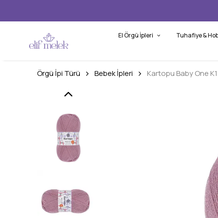
El Örgü İpleri
Tuhafiye & Hob
Örgü İpi Türü
Bebek İpleri
Kartopu Baby One K