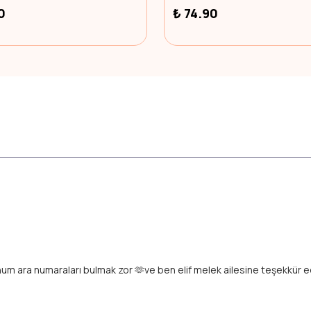
0
₺ 74.90
unum ara numaraları bulmak zor 🫶ve ben elif melek ailesine teşekkür