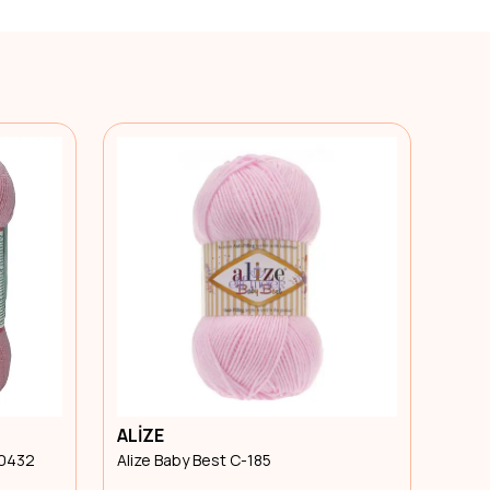
ALİZE
ALİZ
70432
Alize Baby Best C-185
Alize