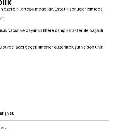
lik
n özel bir Kartopu modelidir. Estetik sonuçlar için ideal
ır.
 yapısı ve dayanıklı liflere sahip karakteri ile başarılı
gü süreci akıcı geçer, ilmekler düzenli oluşur ve son ürün
riş ver.
emez.