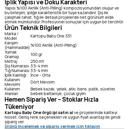
İplik Yapısı ve Doku Karakteri
Yapısı %100 Akrilik (Anti-Pilling) kompozisyonundan oluşur ve
bu birleşim, ipliğe karakteristik bir tuşe kazandırır. Şiş ile
çalışmak rahat, tığ ile detaylı projelerde net görünüm elde
etmek mümkündür. Profesyonel sonuçlar için uygun bir tercihtir.
Ürün Teknik Bilgileri
Marka /
Kartopu Baby One 331
Model
Karışım
%100 Akrilik (Anti-Pilling)
(Hammadde)
Yumak
100 gr
Gramajı
Metraj
250 mt
Şiş Numarası
3.5-4 mm
Tığ Numarası
3.5-4 mm
İplik Kalınlığı
İnce - Orta
Kullanım
Dört Mevsim
Mevsimi
Kullanım
Bebek kazak, yelek, atkı, bere, patik, süveter,
Alanları
bebek battaniye, çocuk giyim
Hemen Sipariş Ver – Stoklar Hızla
Tükeniyor
Kartopu Baby One örgü ipi satın al
ve projelerinde kaliteyi
hisset. Geniş renk seçenekleri ve uygun fiyat avantajı ile şimdi
sipariş ver.
Ürünü incelemek ve sipariş vermek için tıklayın