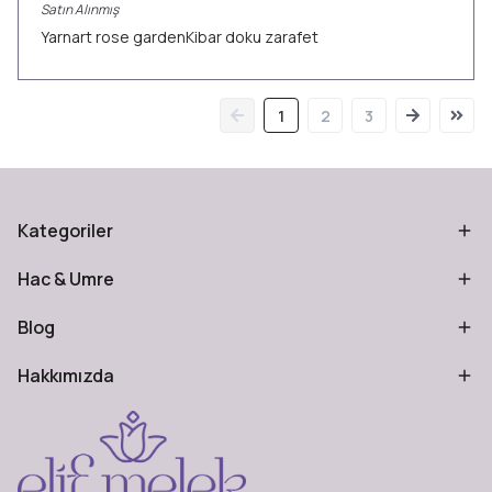
Satın Alınmış
Yarnart rose gardenKibar doku zarafet
1
2
3
Kategoriler
Hac & Umre
Blog
Hakkımızda