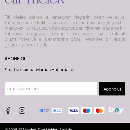
Elif Melek olarak, el emeğinin değerini bilen ve el işi
tutkunlarına en kaliteli malzemeleri sunmayı amaçlayan bir
markayız. Kuruluşunun başlangıcından itibaren, sadece bir
tuhafiye mağazası olmanın ötesinde, bir topluluk
oluşturmayı ve el sanatlarına gönül verenleri bir araya
getirmeyi hedefledik.
ABONE OL
Fırsat ve kampanylardan Haberdar ol.
Abone Ol
©2025 Elif Melek Tüm Hakları Saklıdır