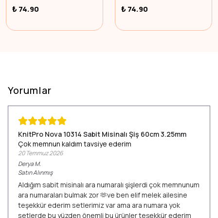
₺ 74.90
₺ 74.90
Yorumlar
KnitPro Nova 10314 Sabit Misinalı Şiş 60cm 3.25mm
Çok memnun kaldım tavsiye ederim
20 Temmuz 2026
Derya
M.
Satın Alınmış
Aldığım sabit misinalı ara numaralı şişlerdi çok memnunum
ara numaraları bulmak zor 🫶ve ben elif melek ailesine
teşekkür ederim setlerimiz var ama ara numara yok
setlerde bu yüzden önemli bu ürünler teşekkür ederim