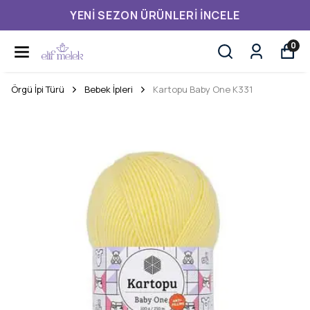
YENI SEZON ÜRÜNLERI İNCELE
0
Örgü İpi Türü
Bebek İpleri
Kartopu Baby One K331