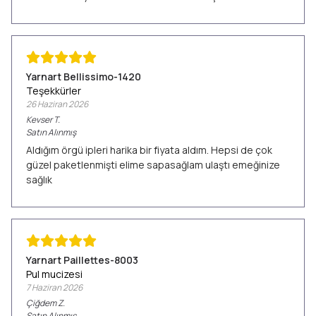
Yarnart Bellissimo-1420
Teşekkürler
26 Haziran 2026
Kevser
T.
Satın Alınmış
Aldığım örgü ipleri harika bir fiyata aldım. Hepsi de çok
güzel paketlenmişti elime sapasağlam ulaştı emeğinize
sağlık
Yarnart Paillettes-8003
Pul mucizesi
7 Haziran 2026
Çiğdem
Z.
Satın Alınmış